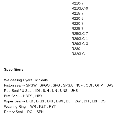
R210-7
R210LC-9
R215-7
R220-5
R220-7
R225-7
R250LC-7
R290LC-1
R290LC-3
R280
R320LC
Specifiions
We dealing Hydraulic Seals
Piston seal -- SPGW , SPGO , SPG , SPGA , NCF , ODI , OHM , DAS , 
Rod Seal / U Seal : IDI , IUH , UN , UNS , UHS
Buff Seal -- HBTS , HBY
Wiper Seal -- DKB , DKBI , DKI , DWI , DLI , VAY , DH , LBH, DSI
Wearing Ring
--
WR , KZT , RYT
Rotary Seal
--
ROI , SPN