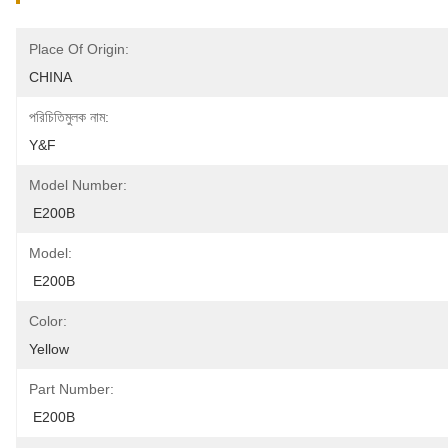
Place Of Origin:
CHINA
পরিচিতিমুলক নাম:
Y&F
Model Number:
 E200B
Model:
 E200B
Color:
Yellow
Part Number:
 E200B