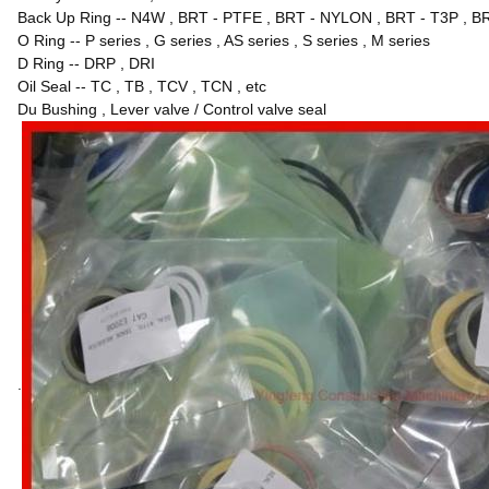
Back Up Ring
--
N4W , BRT - PTFE , BRT - NYLON , BRT - T3P , B
O Ring
--
P series , G series , AS series , S series , M series
D Ring
--
DRP , DRI
Oil Seal
--
TC , TB , TCV , TCN , etc
Du Bushing , Lever valve / Control valve seal
.