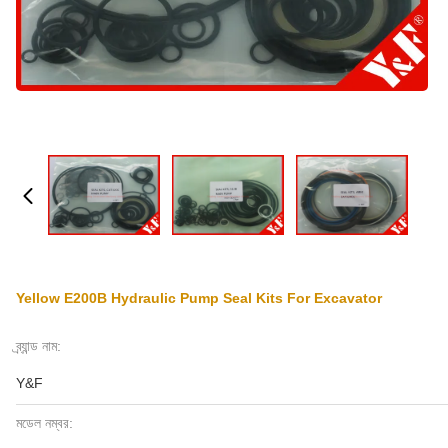
Yellow E200B Hydraulic Pump Seal Kits For Excavator
ব্র্যান্ড নাম:
Y&F
মডেল নম্বর: