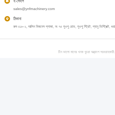
ই-মেইল
sales@ynfmachinery.com
ঠিকানা
রুম ৩১৮-২, দাক্সিন বিজনেস প্লাজা, নং ৭৫ লুওপু রোড, লুওপু স্ট্রিট, প্যানু ডিস্ট্রিক্ট, গুয়
চীন ভালো মানের খনক খুচরা যন্ত্রাংশ স