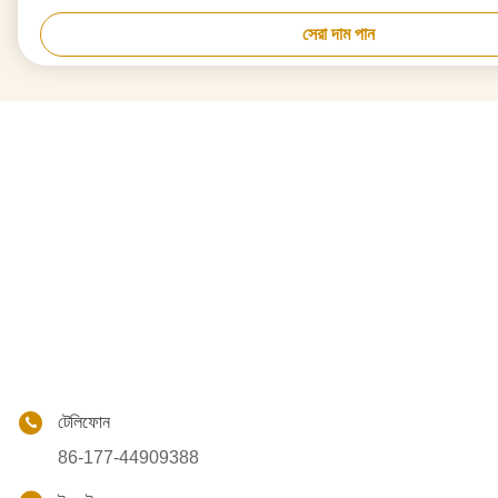
সেরা দাম পান
টেলিফোন
86-177-44909388