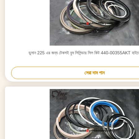
ডুসান 225 এর জন্য টেকসই বুম সিলিন্ডার সিল কিট 440-00355AKT হাইড
সেরা দাম পান