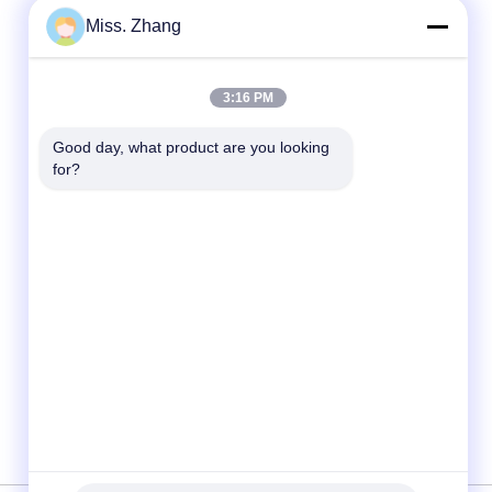
Miss. Zhang
দ্রুত যোগাযোগ
3:16 PM
টেলিফোন
Good day, what product are you looking 
for?
86-177-44909388
ই-মেইল
sales@ynfmachinery.com
ঠিকানা
রুম ৩১৮-২, দাক্সিন বিজনেস প্লাজা, নং ৭৫ লুওপু রোড, লুওপু
স্ট্রিট, প্যানু ডিস্ট্রিক্ট, গুয়াংজু, গুয়াংডং প্রদেশ, চীন