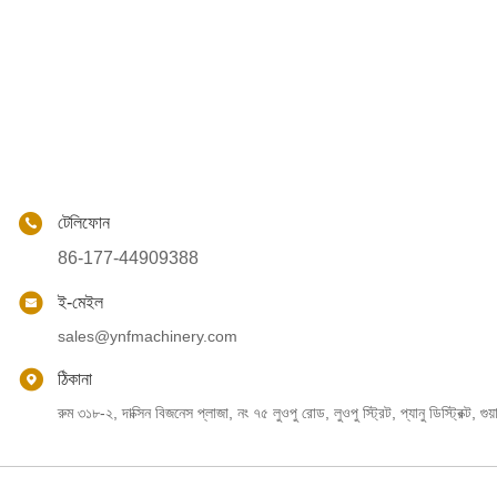
টেলিফোন
86-177-44909388
ই-মেইল
sales@ynfmachinery.com
ঠিকানা
রুম ৩১৮-২, দাক্সিন বিজনেস প্লাজা, নং ৭৫ লুওপু রোড, লুওপু স্ট্রিট, প্যানু ডিস্ট্রিক্ট, গুয়