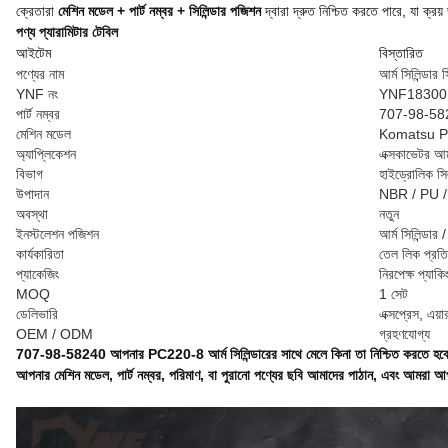
ক্রেতারা
মেশিন মডেল + পার্ট নম্বর + সিলিন্ডার পজিশন
দ্বারা দ্রুত নিশ্চিত করতে পারে, যা ক্রয
পণ্য প্যারামিটার টেবিল
আইটেম
বিস্তারিত
পণ্যের নাম
আর্ম সিলিন্ডার 
YNF নং
YNF18300
পার্ট নম্বর
707-98-58
মেশিন মডেল
Komatsu 
অ্যাপ্লিকেশন
এক্সকাভেটর আর্ম
বিভাগ
হাইড্রোলিক স
উপাদান
NBR / PU / 
অবস্থা
নতুন
ইনস্টলেশন পজিশন
আর্ম সিলিন্ডার 
কার্যকারিতা
তেল লিক প্রতি
প্যাকেজিং
নিরপেক্ষ প্যাক
MOQ
1 সেট
ডেলিভারি
এক্সপ্রেস, এয়া
OEM / ODM
গ্রহণযোগ্য
707-98-58240 আপনার PC220-8 আর্ম সিলিন্ডারের সাথে মেলে কিনা তা নিশ্চিত করতে হব
আপনার
মেশিন মডেল, পার্ট নম্বর, পরিমাণ, বা পুরানো পণ্যের ছবি
আমাদের পাঠান, এবং আমরা আপনা