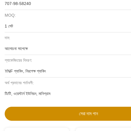
707-98-58240
MOQ:
1 সেট
দাম:
আলোচনা সাপেক্ষে
প্যাকেজিংয়ের বিবরণ:
YNF প্যাকিং, নিরপেক্ষ প্যাকিং
অর্থ প্রদানের শর্তাবলী:
টি/টি, ওয়েস্টার্ন ইউনিয়ন, মানিগ্রাম
সেরা দাম পান