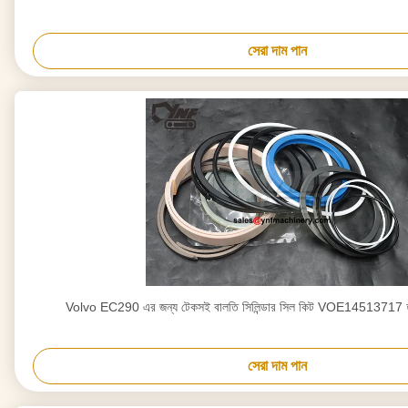
সেরা দাম পান
Volvo EC290 এর জন্য টেকসই বালতি সিলিন্ডার সিল কিট VOE14513717 হ
সেরা দাম পান