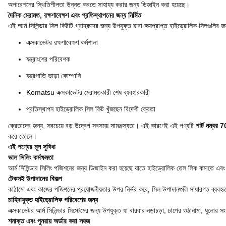
অপারেশনের স্থিতিশীলতা উন্নত করতে সাহায্য করার জন্য ডিজাইন করা হয়েছে।
দৈনিক মেরামত, রক্ষণাবেক্ষণ এবং প্রতিস্থাপনের জন্য নির্মিত
এই আর্ম সিলিন্ডার সিল কিটটি গ্রাহকদের জন্য উপযুক্ত যারা ক্ষয়প্রাপ্ত হাইড্রোলিক সিলগুলির 
এক্সকাভেটর রক্ষণাবেক্ষণ কর্মশালা
যন্ত্রাংশের পরিবেশক
যন্ত্রপাতি ভাড়া কোম্পানি
Komatsu এক্সকাভেটর মেরামতকারী শেষ ব্যবহারকারী
প্রতিস্থাপন হাইড্রোলিক সিল কিট খুঁজছেন বিদেশী ক্রেতা
ক্রেতাদের জন্য, সবচেয়ে বড় উদ্বেগ সবসময় সামঞ্জস্যতা। এই কারণেই এই পণ্যটি
পার্ট নম্ব
করে তোলে।
এই পণ্যের মূল সুবিধা
ভাল সিলিং কর্মক্ষমতা
আর্ম সিলিন্ডার সিলিং পজিশনের জন্য ডিজাইন করা হয়েছে যাতে হাইড্রোলিক তেল লিক কমাতে এবং
টেকসই উপাদানের বিকল্প
কাঠামো এবং কাজের পজিশনের প্রয়োজনীয়তার উপর নির্ভর করে, সিল উপাদানগুলি সাধারণত ব্যব
চাহিদাযুক্ত হাইড্রোলিক পরিবেশের জন্য
এক্সকাভেটর আর্ম সিলিন্ডার সিস্টেমের জন্য উপযুক্ত যা বারবার নড়াচড়া, চাপের ওঠানামা, ধুলোর সং
শনাক্ত এবং পুনরায় অর্ডার করা সহজ