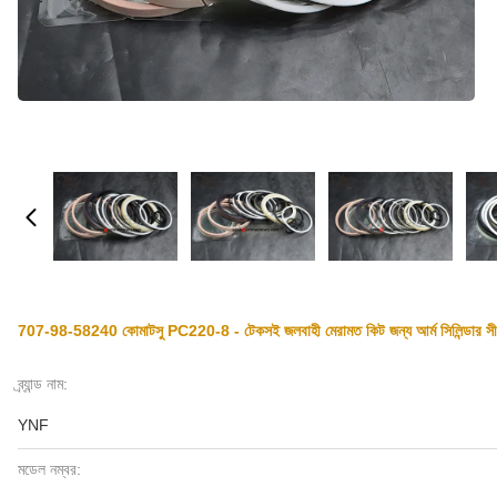
707-98-58240 কোমাটসু PC220-8 - টেকসই জলবাহী মেরামত কিট জন্য আর্ম সিলিন্ডার সী
ব্র্যান্ড নাম:
YNF
মডেল নম্বর: