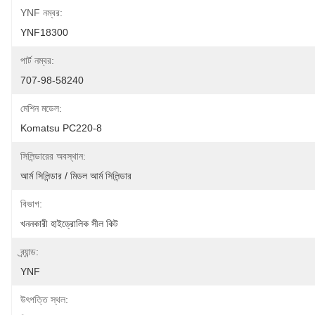
YNF নম্বর:
YNF18300
পার্ট নম্বর:
707-98-58240
মেশিন মডেল:
Komatsu PC220-8
সিলিন্ডারের অবস্থান:
আর্ম সিলিন্ডার / মিডল আর্ম সিলিন্ডার
বিভাগ:
খননকারী হাইড্রোলিক সীল কিট
ব্র্যান্ড:
YNF
উৎপত্তি স্থল: