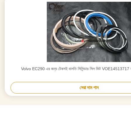
Volvo EC290 এর জন্য টেকসই বালতি সিলিন্ডার সিল কিট VOE14513717 হ
সেরা দাম পান