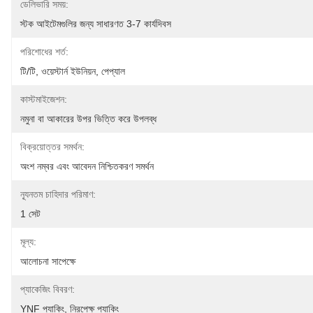
ডেলিভারি সময়:
স্টক আইটেমগুলির জন্য সাধারণত 3-7 কার্যদিবস
পরিশোধের শর্ত:
টি/টি, ওয়েস্টার্ন ইউনিয়ন, পেপ্যাল
কাস্টমাইজেশন:
নমুনা বা আকারের উপর ভিত্তি করে উপলব্ধ
বিক্রয়োত্তর সমর্থন:
অংশ নম্বর এবং আবেদন নিশ্চিতকরণ সমর্থন
ন্যূনতম চাহিদার পরিমাণ:
1 সেট
মূল্য:
আলোচনা সাপেক্ষে
প্যাকেজিং বিবরণ:
YNF প্যাকিং, নিরপেক্ষ প্যাকিং