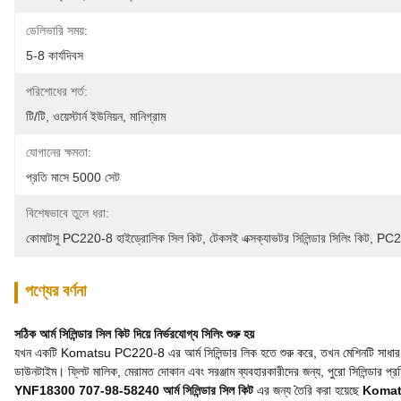
ডেলিভারি সময়:
5-8 কার্যদিবস
পরিশোধের শর্ত:
টি/টি, ওয়েস্টার্ন ইউনিয়ন, মানিগ্রাম
যোগানের ক্ষমতা:
প্রতি মাসে 5000 সেট
বিশেষভাবে তুলে ধরা:
কোমাটসু PC220-8 হাইড্রোলিক সিল কিট
, 
টেকসই এক্সক্যাভটর সিলিন্ডার সিলিং কিট
, 
PC220
পণ্যের বর্ণনা
সঠিক আর্ম সিলিন্ডার সিল কিট দিয়ে নির্ভরযোগ্য সিলিং শুরু হয়
যখন একটি Komatsu PC220-8 এর আর্ম সিলিন্ডার লিক হতে শুরু করে, তখন মেশিনটি সাধারণত একই 
ডাউনটাইম। ফ্লিট মালিক, মেরামত দোকান এবং সরঞ্জাম ব্যবহারকারীদের জন্য, পুরো সিলিন্ডার প্রত
YNF18300 707-98-58240 আর্ম সিলিন্ডার সিল কিট
এর জন্য তৈরি করা হয়েছে
Komatsu