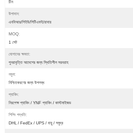
চীন
উপাদান:
এনবিআর/পিইউ/পিটিএফই/রাবার
MOQ:
1 সেট
যোগানের ক্ষমতা:
পুনরাবৃত্তি আদেশের জন্য স্থিতিশীল সরবরাহ
নমুনা:
নিশ্চিতকরণের জন্য উপলব্ধ
প্যাকিং:
নিরপেক্ষ প্যাকিং / YNF প্যাকিং / কাস্টমাইজড
শিপিং পদ্ধতি:
DHL / FedEx / UPS / বায়ু / সমুদ্র