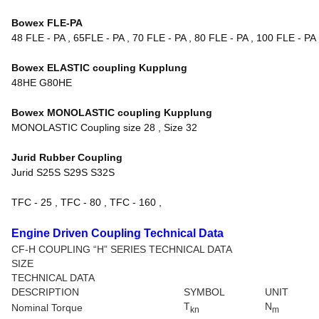
Bowex FLE-PA
48 FLE - PA , 65FLE - PA , 70 FLE - PA , 80 FLE - PA , 100 FLE - PA
Bowex ELASTIC coupling Kupplung
48HE G80HE
Bowex MONOLASTIC coupling Kupplung
MONOLASTIC Coupling size 28 , Size 32
Jurid Rubber Coupling
Jurid S25S S29S S32S
TFC - 25 , TFC - 80 , TFC - 160 ,
Engine Driven Coupling Technical Data
CF-H COUPLING “H” SERIES TECHNICAL DATA
SIZE
TECHNICAL DATA
DESCRIPTION
SYMBOL
UNIT
T
N
Nominal Torque
kn
m