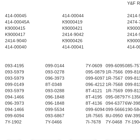
Y&F R
414-00045
414-00044
2414-
414-00045A
K9000419
2474-
K9000415
K9000421
K9000
K9000417
2414-9042
2414-
2414-9040
K9000426
K9000
414-00040
414-00041
414-0
093-4195
099-0144
7Y-0609
099-6095
085-75
093-5979
093-0278
095-0879
1R-7566
099-81
093-5979
096-3973
099-6097
1R-7567
099-81
099-0149
8T-0348
096-4212
1R-7568
099-81
093-5979
093-0288
8T-4121
1R-7569
099-81
094-1466
096-1848
8T-4195
095-0879
7Y-135
096-3973
096-1848
8T-4136
094-6377
6W-39
094-1466
099-5534
099-6094
099-5666
190-58
099-6094
093-6867
1R-7565
8U-0950
6W-39
7Y-1902
7Y-0466
7I-7678
7Y-0468
7Y-190