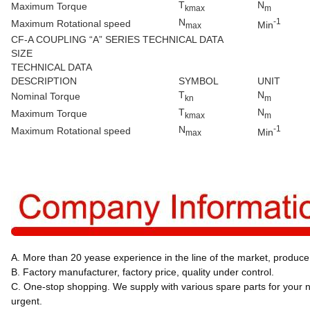
T
N
Maximum Torque
kmax
m
N
-1
Maximum Rotational speed
Min
max
CF-A COUPLING “A” SERIES TECHNICAL DATA
SIZE
TECHNICAL DATA
DESCRIPTION
SYMBOL
UNIT
T
N
Nominal Torque
kn
m
T
N
Maximum Torque
kmax
m
N
-1
Maximum Rotational speed
Min
max
A. More than 20 yease experience in the line of the market, produce 
B. Factory manufacturer, factory price, quality under control.
C. One-stop shopping. We supply with various spare parts for your n
urgent.