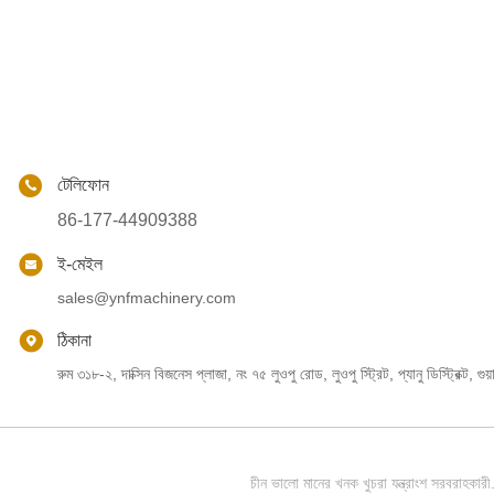
টেলিফোন
86-177-44909388
ই-মেইল
sales@ynfmachinery.com
ঠিকানা
রুম ৩১৮-২, দাক্সিন বিজনেস প্লাজা, নং ৭৫ লুওপু রোড, লুওপু স্ট্রিট, প্যানু ডিস্ট্রিক্ট, গুয়
চীন ভালো মানের খনক খুচরা যন্ত্রাংশ স