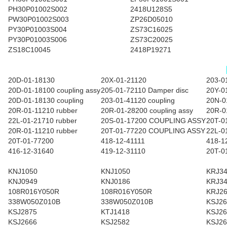
PH30P01002S002
2418U128S5
PW30P01002S003
ZP26D05010
PY30P01003S004
ZS73C16025
PY30P01003S006
ZS73C20025
ZS18C10045
2418P19271
20D-01-18130
20X-01-21120
203-0
20D-01-18100 coupling assy
205-01-72110 Damper disc
20Y-0
20D-01-18130 coupling
203-01-41120 coupling
20N-0
20R-01-11210 rubber
20R-01-28200 coupling assy
20R-0
22L-01-21710 rubber
20S-01-17200 COUPLING ASSY
20T-0
20R-01-11210 rubber
20T-01-77220 COUPLING ASSY
22L-0
20T-01-77200
418-12-41111
418-1
416-12-31640
419-12-31110
20T-0
KNJ1050
KNJ1050
KRJ3
KNJ0949
KNJ0186
KRJ3
108R016Y050R
108R016Y050R
KRJ2
338W050Z010B
338W050Z010B
KSJ26
KSJ2875
KTJ1418
KSJ26
KSJ2666
KSJ2582
KSJ26