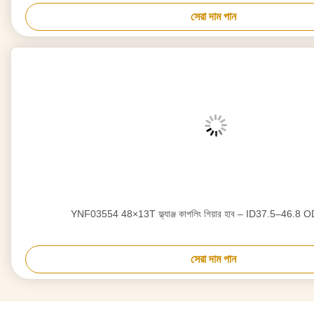
সেরা দাম পান
YNF03554 48×13T ফ্ল্যাঞ্জ কাপলিং গিয়ার হাব – ID37.5–46.8
সেরা দাম পান