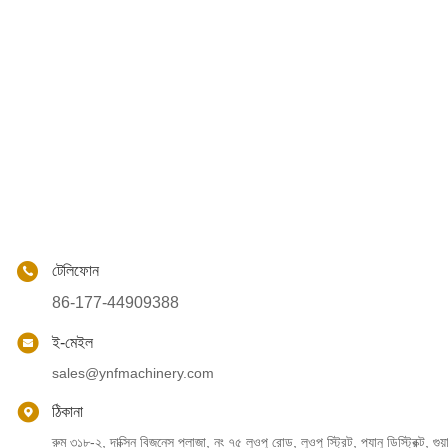
টেলিফোন
86-177-44909388
ই-মেইল
sales@ynfmachinery.com
ঠিকানা
রুম ৩১৮-২, দাক্সিন বিজনেস প্লাজা, নং ৭৫ লুওপু রোড, লুওপু স্ট্রিট, প্যানু ডিস্ট্রিক্ট, গুয়