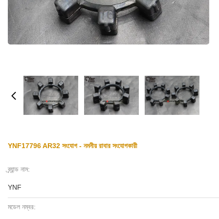
YNF17796 AR32 সংযোগ - নমনীয় রাবার সংযোগকারী
ব্র্যান্ড নাম:
YNF
মডেল নম্বর: