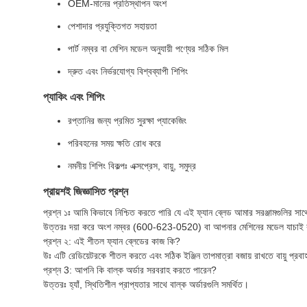
OEM-মানের প্রতিস্থাপন অংশ
পেশাদার প্রযুক্তিগত সহায়তা
পার্ট নম্বর বা মেশিন মডেল অনুযায়ী পণ্যের সঠিক মিল
দ্রুত এবং নির্ভরযোগ্য বিশ্বব্যাপী শিপিং
প্যাকিং এবং শিপিং
রপ্তানির জন্য প্রমিত সুরক্ষা প্যাকেজিং
পরিবহনের সময় ক্ষতি রোধ করে
নমনীয় শিপিং বিকল্পঃ এক্সপ্রেস, বায়ু, সমুদ্র
প্রায়শই জিজ্ঞাসিত প্রশ্ন
প্রশ্ন ১ঃ আমি কিভাবে নিশ্চিত করতে পারি যে এই ফ্যান ব্লেড আমার সরঞ্জামগুলির সা
উত্তরঃ দয়া করে অংশ নম্বর (600-623-0520) বা আপনার মেশিনের মডেল যাচাই 
প্রশ্ন ২: এই শীতল ফ্যান ব্লেডের কাজ কি?
উঃ এটি রেডিয়েটরকে শীতল করতে এবং সঠিক ইঞ্জিন তাপমাত্রা বজায় রাখতে বায়ু প্রব
প্রশ্ন 3: আপনি কি বাল্ক অর্ডার সরবরাহ করতে পারেন?
উত্তরঃ হ্যাঁ, স্থিতিশীল প্রাপ্যতার সাথে বাল্ক অর্ডারগুলি সমর্থিত।