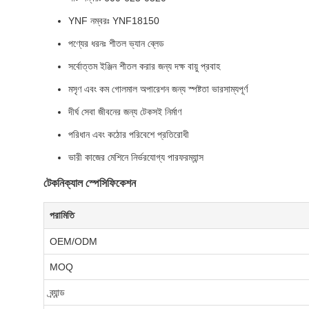
YNF নম্বরঃ YNF18150
পণ্যের ধরনঃ শীতল ভ্যান ব্লেড
সর্বোত্তম ইঞ্জিন শীতল করার জন্য দক্ষ বায়ু প্রবাহ
মসৃণ এবং কম গোলমাল অপারেশন জন্য স্পষ্টতা ভারসাম্যপূর্ণ
দীর্ঘ সেবা জীবনের জন্য টেকসই নির্মাণ
পরিধান এবং কঠোর পরিবেশে প্রতিরোধী
ভারী কাজের মেশিনে নির্ভরযোগ্য পারফরম্যান্স
টেকনিক্যাল স্পেসিফিকেশন
পরামিতি
OEM/ODM
MOQ
ব্র্যান্ড