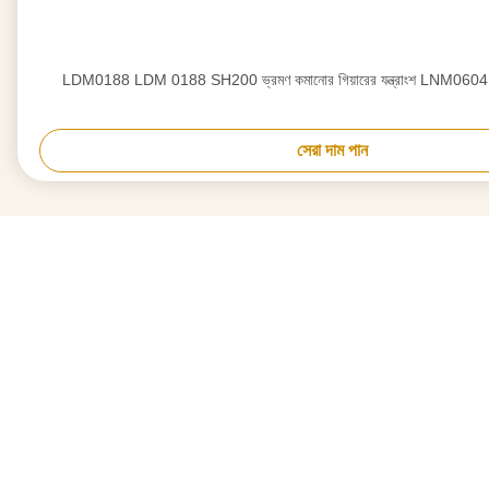
LDM0188 LDM 0188 SH200 ভ্রমণ কমানোর গিয়ারের যন্ত্রাংশ LNM0604 খননকা
সেরা দাম পান