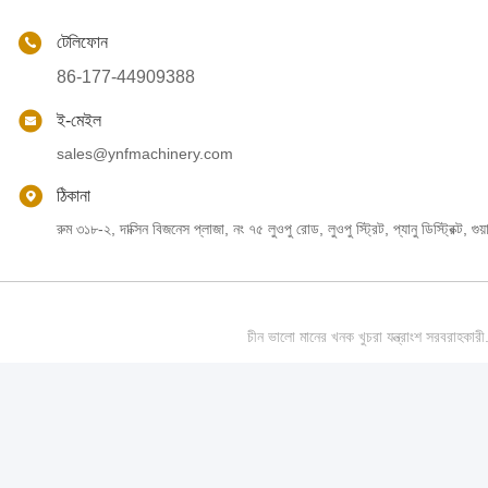
টেলিফোন
86-177-44909388
ই-মেইল
sales@ynfmachinery.com
ঠিকানা
রুম ৩১৮-২, দাক্সিন বিজনেস প্লাজা, নং ৭৫ লুওপু রোড, লুওপু স্ট্রিট, প্যানু ডিস্ট্রিক্ট, গুয়
চীন ভালো মানের খনক খুচরা যন্ত্রাংশ স