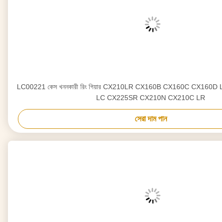
LC00221 কেস খননকারী রিং গিয়ার CX210LR CX160B CX160C CX160
LC CX225SR CX210N CX210C LR
সেরা দাম পান