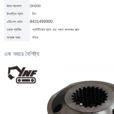
জন্য আবেদন
SH200
উৎপত্তি স্থল
চীন
8431499900
এইচএস কোড
একক প্যাকিং
প্লাস্টিকের ব্যাগ এবং শক্ত কাগজের বাক্স
অগ্রজ সময়
স্টকে
এক নজরে বৈশিষ্ট্য