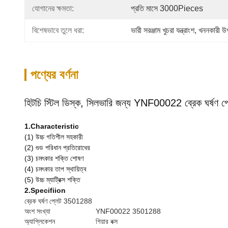
যোগানের ক্ষমতা:
প্রতি মাসে 3000Pieces
বিশেষভাবে তুলে ধরা:
ভারী সরঞ্জাম খুচরা যন্ত্রাংশ
, 
খননকারী উ
পণ্যের বর্ণনা
হিটচি স্টিল ডিস্ক, সিলভারি জন্য YNF00022 ব্রেক ঘর্ষণ
1.Characteristic
(1) উচ্চ গতিশীল সহকারী
(2) গুড পরিধান প্রতিরোধের
(3) চমৎকার শক্তি শোষণ
(4) চমৎকার তাপ স্থায়িত্ব
(5) উচ্চ ম্যাট্রিক্স শক্তি
2.Specifiion
ব্রেক ঘর্ষণ প্লেট 3501288
অংশ সংখ্যা
YNF00022 3501288
অ্যাপ্লিকেশন
গিয়ার বক্স