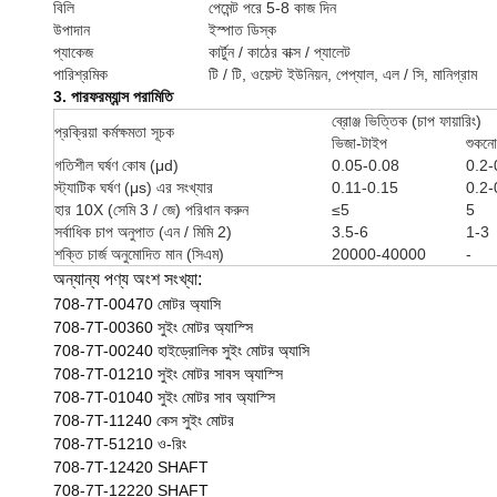
বিলি
পেমেন্ট পরে 5-8 কাজ দিন
উপাদান
ইস্পাত ডিস্ক
প্যাকেজ
কার্টুন / কাঠের বাক্স / প্যালেট
পারিশ্রমিক
টি / টি, ওয়েস্ট ইউনিয়ন, পেপ্যাল, এল / সি, মানিগ্রাম
3. পারফরম্যান্স পরামিতি
ব্রোঞ্জ ভিত্তিক (চাপ ফায়ারিং)
প্রক্রিয়া কর্মক্ষমতা সূচক
ভিজা-টাইপ
শুকনো
গতিশীল ঘর্ষণ কোষ (μd)
0.05-0.08
0.2-
স্ট্যাটিক ঘর্ষণ (μs) এর সংখ্যার
0.11-0.15
0.2-
হার 10X (সেমি 3 / জে) পরিধান করুন
≤5
5
সর্বাধিক চাপ অনুপাত (এন / মিমি 2)
3.5-6
1-3
শক্তি চার্জ অনুমোদিত মান (সিএম)
20000-40000
-
অন্যান্য পণ্য অংশ সংখ্যা:
708-7T-00470 মোটর অ্যাসি
708-7T-00360 সুইং মোটর অ্যাস্সি
708-7T-00240 হাইড্রোলিক সুইং মোটর অ্যাসি
708-7T-01210 সুইং মোটর সাবস অ্যাস্সি
708-7T-01040 সুইং মোটর সাব অ্যাস্সি
708-7T-11240 কেস সুইং মোটর
708-7T-51210 ও-রিং
708-7T-12420 SHAFT
708-7T-12220 SHAFT