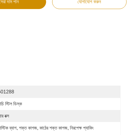
সেরা দাম পান
যোগাযোগ করুন
501288
াচি স্টিল ডিস্ক
়ার বক্স
লাস্টিক ব্যাগ, শক্ত কাগজ, কাঠের শক্ত কাগজ, নিরপেক্ষ প্যাকিং